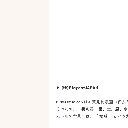
▶ (株)PlayestJAPAN
PlayestJAPAN
は加賀見桃農園の代表
そのため、
「桃の花、葉、土、風、水
丸い形の背景には、
「 地球 」
という