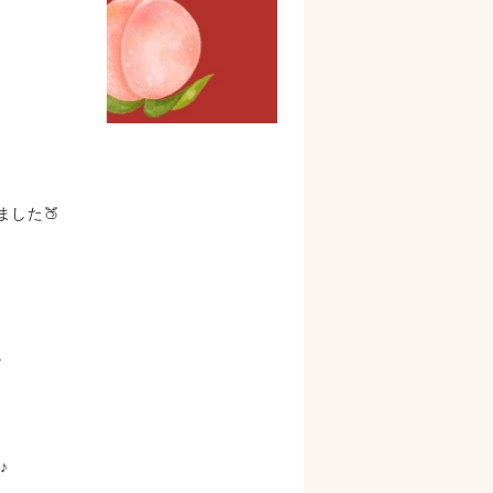
した🍑
。
♪