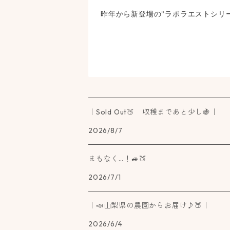
昨年から新登場の"ラボラエストシリ
｜Sold Out🍑 収穫まであと少し🍇｜
2026/8/7
まもなく…！🚙🍑
2026/7/1
｜📣山梨県の農園からお届け♪🍑｜
2026/6/4